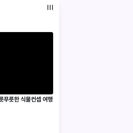
푸릇푸릇한 식물컨셉 여행