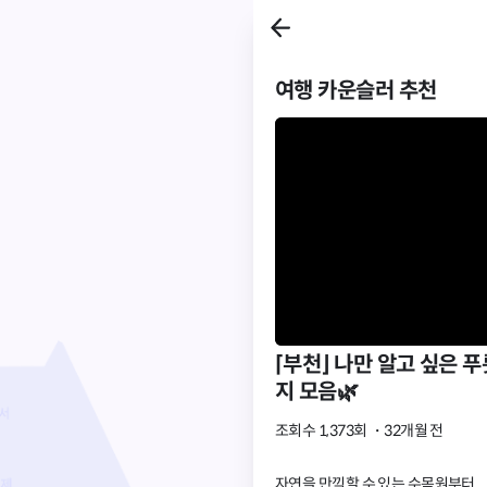
여행 카운슬러 추천
⌈부천⌋ 나만 알고 싶은 
지 모음🌿
조회수 1,373회
・
32개월 전
자연을 만끽할 수 있는 수목원부터